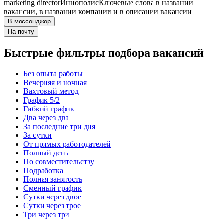
marketing director
Иннополис
Ключевые слова в названии
вакансии, в названии компании и в описании вакансии
В мессенджер
На почту
Быстрые фильтры подбора вакансий
Без опыта работы
Вечерняя и ночная
Вахтовый метод
График 5/2
Гибкий график
Два через два
За последние три дня
За сутки
От прямых работодателей
Полный день
По совместительству
Подработка
Полная занятость
Сменный график
Сутки через двое
Сутки через трое
Три через три