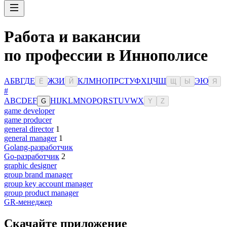
Работа и вакансии
по профессии в Иннополисе
А
Б
В
Г
Д
Е
Ж
З
И
К
Л
М
Н
О
П
Р
С
Т
У
Ф
Х
Ц
Ч
Ш
Э
Ю
Ё
Й
Щ
Ы
Я
#
A
B
C
D
E
F
H
I
J
K
L
M
N
O
P
Q
R
S
T
U
V
W
X
G
Y
Z
game developer
game producer
general director
1
general manager
1
Golang-разработчик
Go-разработчик
2
graphic designer
group brand manager
group key account manager
group product manager
GR-менеджер
Скачайте приложение