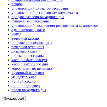
пекарь
управляющий директор ресторана
управляющий ресторанным комплексом
продавец-кассир выходного дня
супервайзер ресторана
управляющий гостинично-ресторанным комплексом
администратор кафе
waiter
вечерний кассир
продавец выходного дня
вечерний официант
дизайнер кухни
директор ресторана
кассир в фитнес-клуб
кассир выходного дня
консультант по питанию
кухонный работник
менеджер кафе
ночной кассир
ночной продавец
повар выходного дня
Показать ещё