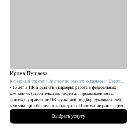
Ирина
Пущаева
Карьерный стратег / Эксперт по развитию карьеры / Executive резюмерайтер / ex-HRD
• 15 лет в HR и развитии карьеры: работа в федеральных
компаниях (строительство, нефтегаз, промышленность,
финтех), управление HR-функцией, подбор руководителей,
консультации бизнеса и кандидатов. Понимание рынка труда
360°.
Выбрать услугу
• 7 лет в роли эксперта и партнера hh.ru: провела тысячи
карьерных разборов, выступала на вебинарах и прямых
эфирах на аудиторию свыше 5000 человек, публиковалась в
hh.ru, РБК-Про, kp.ru и других СМИ.