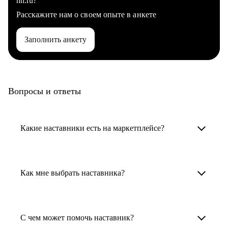
hh.ru?
Расскажите нам о своем опыте в анкете
Заполнить анкету
Вопросы и ответы
Какие наставники есть на маркетплейсе?
Карьерные наставники — это HR-
специалисты, карьерные консультанты,
Как мне выбрать наставника?
психологи, резюмерайтеры и менторы.
Умный поиск поможет в три клика выбрать
Менторы работают в ИТ, дизайне, других
наставника для достижения вашей цели.
С чем может помочь наставник?
узкоспециализированных сферах. Они