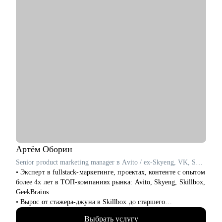
• Рекомендации по ведению профиля в LinkedIn
• Самопрезентация и подготовка к собеседованиям
Кому могу помочь:
Специалистам и руководителям из отраслей:
• строительство
• промышленность
• нефтегазовая отрасль
• энергетика
• закупки, управление поставками (supply chain)
• логистика
• продажи
• управление проектами
• управление продуктом (product management)
• управление персоналом
Артём
Оборин
• администрирование
Senior product marketing manager в Avito / ex-Skyeng, VK, Skillbox
• Эксперт в fullstack-маркетинге, проектах, контенте с опытом
более 4х лет в ТОП-компаниях рынка: Avito, Skyeng, Skillbox,
GeekBrains.
• Вырос от стажера-джуна в Skillbox до старшего
продуктового маркетолога в Avito (Топ-1 компания-
Выбрать услугу
классифайд в мире).