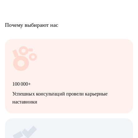
хочет зарабатывать более творческим трудом, в том числе не в
найме
• художникам, которые хотят поменять направление: перейти
из 2D в 3D, из игровой графики в моушен, и т.д.
Почему выбирают нас
• всем, кто хочет внедрить инструменты искусственного
интеллекта в свои творческие и бизнес-процессы
100 000+
Успешных консультаций провели карьерные
наставники