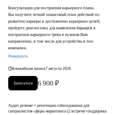
выстроить коммуникации с генеральным директором и
Консультация для построения карьерного плана.
собственниками.
Вы получите четкий пошаговый план действий по
развитию карьеры и достижению карьерных целей,
Кому могу помочь:
пройдете диагностику для выявления барьеров в
• Всем, кто хочет сменить карьерный трек и перейти в
построении карьерного трека в нужном Вам
маркетинг или развиваться в консалтинге;
направлении, в том числе для устройства в топ-
• Специалистам (Junior-Middle-Senior) и руководителям из:
компании.
- Маркетинга (брендинг, PR, digital-маркетинг, SMM,
Развернуть
копирайтинг, event-маркетинг, контент-маркетинг и пр.) и
консалтинга;
Ближайшая запись
7 августа 2026
- E-commerce;
• Директорам по направлениям: маркетинг, e-commerce,
6 900
₽
Записаться
развитие бизнеса;
• Руководителям бизнеса в построении отдела маркетинга.
Аудит резюме + репетиция собеседования для
специалистов сферы маркетинга (2 встречи+поддержка