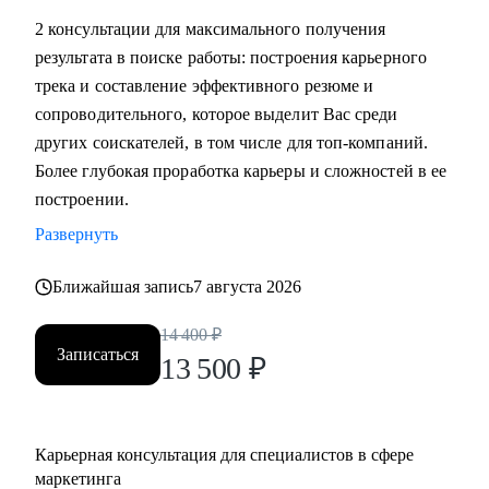
маркетинга, и в сфере маркетинга из одной отрасли в
2 консультации для максимального получения
другую
результата в поиске работы: построения карьерного
• Выявить сильные стороны, а главное, ключевую
трека и составление эффективного резюме и
ценность, за которую будут доплачивать
сопроводительного, которое выделит Вас среди
• Сформулировать карьерную цель и разработать план для
других соискателей, в том числе для топ-компаний.
ее достижения (пошаговая дорожная карта)
Более глубокая проработка карьеры и сложностей в ее
• Составить план роста до позиции директор по
построении.
маркетингу, оценить и усилить управленческие
Развернуть
компетенции
• Проведу аудит резюме и тестового задания, помогу
Ближайшая запись
7 августа 2026
упаковать достижения, составить продающее
14 400
₽
сопроводительное письмо, чтобы приглашали в компании
Записаться
13 500
₽
• Проведу репетицию собеседования, помогу
подготовиться к успешному прохождению интервью и
самопрезентации.
• Построить эффективную команду маркетинга,
Карьерная консультация для специалистов в сфере
оптимизировать процессы внутри отдела маркетинга и
маркетинга