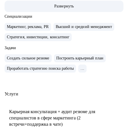
маркетингу/СМО).
Развернуть
• Обширная экспертиза в стратегическом планировании,
консалтинге, запуске новых продуктов и направлений,
Специализации
выводе и повышении узнаваемости новых брендов на
Маркетинг, реклама, PR
Высший и средний менеджмент
рынки, в том числе международные. Опыт привлечения
Стратегия, инвестиции, консалтинг
инвестиций.
• 15+ опыт найма, сформировала 5 команд с нуля. Сильная
Задачи
экспертиза в разработке и внедрении маркетинговых
Создать сильное резюме
Построить карьерный план
систем и процессов.
• Провела более 150 собеседований, более 120 менторских
Проработать стратегию поиска работы
...
сессий.
• Знаю механизмы принятия решений в отделе маркетинга
по релевантности кандидата в России, СНГ, Европе и
Услуги
странах MENA.
• Опыт работы с бизнес-моделями: B2B, B2C.
Карьерная консультация + аудит резюме для
специалистов в сфере маркетинга (2
С чем помогу:
встречи+поддержка в чате)
• Подготовиться к карьерному переходу в сферу