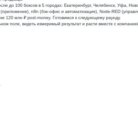
ли до 100 боксов в 5 городах: Екатеринбург, Челябинск, Уфа, Ново
w (приложение), n8n (бэк-офис и автоматизация), Node-RED (упра
ке 120 млн ₽ post-money. Готовимся к следующему раунду.
ьном поле, видеть измеримый результат и расти вместе с компанией
т