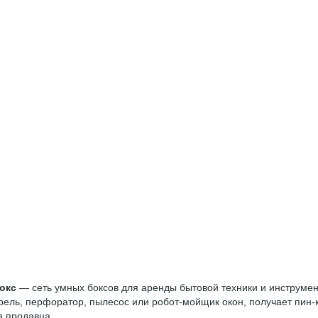
окс
— сеть умных боксов для аренды бытовой техники и инструмен
ль, перфоратор, пылесос или робот-мойщик окон, получает пин-ко
я продавца.