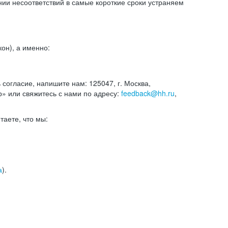
и несоответствий в самые короткие сроки устраняем
он), а именно:
ь согласие, напишите нам: 125047, г. Москва,
р» или свяжитесь с нами по адресу:
feedback@hh.ru
,
итаете, что мы:
а
).