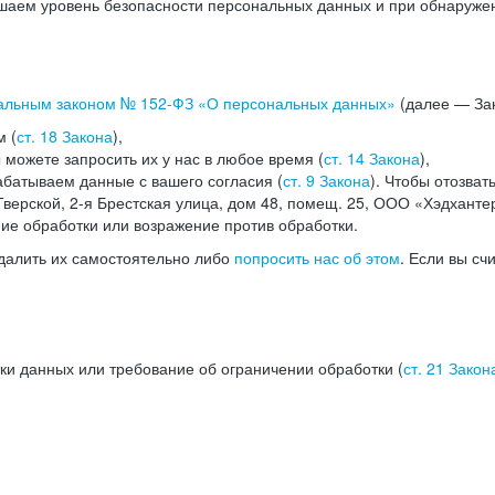
аем уровень безопасности персональных данных и при обнаружени
альным законом №
152-ФЗ
«О персональных данных»
(далее — Зак
м (
ст. 18 Закона
),
можете запросить их у нас в любое время (
ст. 14 Закона
),
абатываем данные с вашего согласия (
ст. 9 Закона
). Чтобы отозват
верской, 2-я Брестская улица, дом 48, помещ. 25, ООО «Хэдханте
ние обработки или возражение против обработки.
далить их самостоятельно либо
попросить нас об этом
. Если вы сч
ки данных или требование об ограничении обработки (
ст. 21 Закон