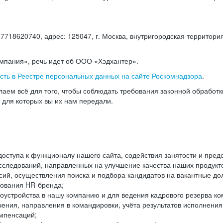
18620740, адрес: 125047, г. Москва, внутригородская территория
омпания», речь идет об ООО «Хэдхантер».
есть в Реестре персональных данных на сайте Роскомнадзора
.
аем всё для того, чтобы соблюдать требования законной обработ
, для которых вы их нам передали.
ступа к функционалу нашего сайта, содействия занятости и пред
следований, направленных на улучшение качества наших продуктов
ий, осуществления поиска и подбора кандидатов на вакантные дол
ования HR-бренда;
оустройства в нашу компанию и для ведения кадрового резерва ко
чения, направления в командировки, учёта результатов исполнени
омпенсаций;