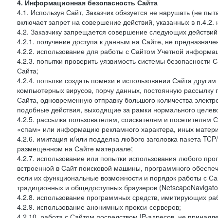
4. Информационная безопасность Сайта
4.1. Используя Сайт, Заказчик обязуется не нарушать (не пы
включает запрет на совершение действий, указанных в п.4.2.
4.2. Заказчику запрещается совершение следующих действий
4.2.1. получение доступа к данным на Сайте, не предназначе
4.2.2. использование для работы с Сайтом Учетной информа
4.2.3. попытки проверить уязвимость системы безопасности 
Сайта;
4.2.4. попытки создать помехи в использовании Сайта другим 
компьютерных вирусов, порчу данных, постоянную рассылку
Сайта, одновременную отправку большого количества электро
подобные действия, выходящие за рамки нормального целевог
4.2.5. рассылка пользователям, соискателям и посетителя
«спам» или информацию рекламного характера, иных материа
4.2.6. имитация и/или подделка любого заголовка пакета TCP
размещенном на Сайте материале;
4.2.7. использование или попытки использования любого про
встроенной в Сайт поисковой машины, программного обеспе
если их функциональные возможности и порядок работы с Са
традиционных и общедоступных браузеров (NetscapeNavigator
4.2.8. использование программных средств, имитирующих раб
4.2.9. использование анонимных прокси-серверов;
4.2.10. работа с Сайтом посредством IP-адресов, не принадл