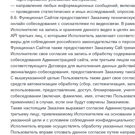
— направление любых информационных сообщений, включая
— проведение статистических и иных исследований, опросов.
6.6. Функционал Сайтов предоставляет Заказчику техническ
онлайн собеседования с соискателями по видеосвязи. В рамк
Исполнителю на запись и хранение данного видео в целях а
АPI третьих лиц, с которыми Исполнитель заключает соотве
меры для соблюдения российского законодательства о персон
Функционал Сайтов также предоставляет Заказчику Call-трекинг
Исполнителю свое согласие на запись и обработку содержани
собеседования Администрацией сайта, или третьим лицом на
соответствующего Договора для выполнения данных действий
звонка/видео-собеседования, предоставления Заказчику такой
С вышеуказанной целью Пользователь также дает свое согла
средств автоматизации обработку (сбор, систематизация, зап
использование, предоставление, доступ, блокирование, унич
собеседовании (включая, фамилию, имя, отчество Пользоват
применимо) в случае, если они будут озвучены Заказчиком.
Также настоящим Заказчик выражает согласие Администраци
третьему лицу, привлекаемому Исполнителем на основании з
указанной цели и с условием соблюдения конфиденциальнос
Исполнитель вправе осуществлять обработку указанных персо
Пользователь вправе отозвать данное согласие путем напра