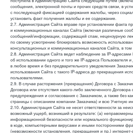
поступила в Администрацию Сайта следующим путем (включая
сообщения, электронной почты и прочих средств связи, в уст
с последующей фиксацией содержания жалобы, через социа
установить факт получения жалобы и ее содержание.
2.7. Администрация Сайта вправе при установлении факта 
и коммуникационных каналах Сайта (включая различные сооб
сообщений/информации, содержащей спам, нецензурную лекс
по своему усмотрению блокировать возможность использов
консультационных и коммуникационных каналов Сайта, в том 
2.8. Администрация Сайта ведет наблюдение за IP-адресами 
об использовании одного и того же IP-адреса Пользователя 
в любое время и без предварительного уведомления Заказчи
использования Сайта с такого IP-адреса до прекращения исп
пользователями.
2.9. В случае расторжения (прекращения) Договора с Заказч
Договора или отсутствия какого-либо заключенного Договора
предупреждения и согласования с Заказчиком, а также без к
страницы с описанием компании Заказчика) и всю Учетную и
2.10. Администрация Сайта не несет ответственности за неи
возможный ущерб, возникший в результате: (а) неправомерн
информационной безопасности или нормального функциониров
в коде, компьютерными вирусами и иными посторонними фраг
(невозможности установления, прекращения и пр.) интернет