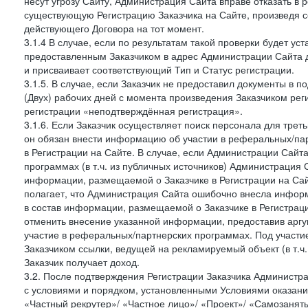
несут угрозу Сайту, Администрация Сайта вправе отказать в 
существующую Регистрацию Заказчика на Сайте, произведя с
действующего Договора на тот момент.
3.1.4 В случае, если по результатам такой проверки будет у
предоставленным Заказчиком в адрес Администрации Сайта 
и присваивает соответствующий Тип и Статус регистрации.
3.1.5. В случае, если Заказчик не предоставил документы в
(Двух) рабочих дней с момента произведения Заказчиком рег
регистрации «неподтверждённая регистрация».
3.1.6. Если Заказчик осуществляет поиск персонала для тре
он обязан внести информацию об участии в реферальных/па
в Регистрации на Сайте. В случае, если Администрации Сайта
программах (в т.ч. из публичных источников) Администрация
информации, размещаемой о Заказчике в Регистрации на Сайте
полагает, что Администрация Сайта ошибочно внесла инфор
в состав информации, размещаемой о Заказчике в Регистраци
отменить внесение указанной информации, предоставив аргу
участие в реферальных/партнерских программах. Под участ
Заказчиком ссылки, ведущей на рекламируемый объект (в т.ч
Заказчик получает доход.
3.2. После подтверждения Регистрации Заказчика Администра
с условиями и порядком, установленными Условиями оказания У
«Частный рекрутер»/ «Частное лицо»/ «Проект»/ «Самозаняты