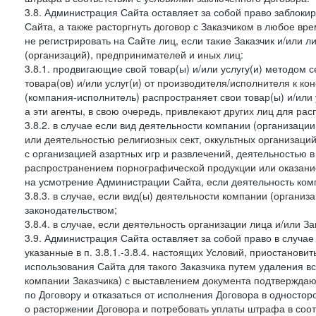
3.8. Администрация Сайта оставляет за собой право заблоки
Сайта, а также расторгнуть договор с Заказчиком в любое в
не регистрировать на Сайте лиц, если такие Заказчик и/или 
(организаций), предпринимателей и иных лиц:
3.8.1. продвигающие свой товар(ы) и/или услугу(и) методом 
товара(ов) и/или услуг(и) от производителя/исполнителя к к
(компания-исполнитель) распространяет свои товар(ы) и/или 
а эти агенты, в свою очередь, привлекают других лиц для ра
3.8.2. в случае если вид деятельности компании (организаци
или деятельностью религиозных сект, оккультных организаций
с организацией азартных игр и развлечений, деятельностью 
распространением порнографической продукции или оказанием
на усмотрение Администрации Сайта, если деятельность ком
3.8.3. в случае, если вид(ы) деятельности компании (органи
законодательством;
3.8.4. в случае, если деятельность организации лица и/или З
3.9. Администрация Сайта оставляет за собой право в случа
указанные в п. 3.8.1.-3.8.4. настоящих Условий, приостанови
использования Сайта для такого Заказчика путем удаления 
компании Заказчика) с выставлением документа подтверждаю
по Договору и отказаться от исполнения Договора в односто
о расторжении Договора и потребовать уплаты штрафа в соот