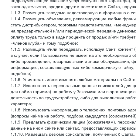
подразумевающей оказание услуг сексуального характера), 
законодательство, вредить другим посетителям Сайта, наруша
1.1.3. Размещать заведомо недостоверную информацию о себ
1.1.4. Размещать объявления, рекламирующие любые франча
стать дистрибьютером, торговым представителем, «менедже
на предварительной и/или периодической передаче денежны
оплату труда только в виде процента от продаж и/или требуе
«членов клуба» и тому подобное;
1.1.5. Размещать и/или передавать, используя Сайт, контент
в случае, если Пользователь не имеет на это необходимого 
либо произведения, товарные знаки и знаки обслуживания,
информацию, составляющую чью-либо коммерческую тайну, и
подобное;
1.1.6. Уничтожать и/или изменять любые материалы на Сайте
1.1.7. Использовать персональные данные соискателей для ц
для найма (приема) на работу у Заказчика или в организаци
деятельность по трудоустройству, либо для выполнения рабо
характера;
1.1.8. Использовать информацию о телефонах, почтовых адре
(вопросы найма на работу, подбора кандидатов (соискателей
1.1.9. Предлагать физическим лицам (соискателям), персон
данные на ином сайте или сайтах, предоставляющих сервисы 
1.1.10. Размещать резюме соискателей, полученных c Сайта,