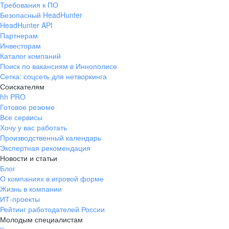
Требования к ПО
pr@ural.hh.ru
Безопасный HeadHunter
HeadHunter API
Краснодар
Партнерам
Инвесторам
ул. Янковского, д. 169, 7 этаж,
Каталог компаний
706 каб.
Поиск по вакансиям в Иннополисе
+7 861 205-55-57
Сетка: соцсеть для нетворкинга
pr@krd.hh.ru
Соискателям
hh PRO
Готовое резюме
Владивосток
Все сервисы
пер. Ланинский д. 4, офис 3.4
Хочу у вас работать
Производственный календарь
+7 423 202-33-28
Экспертная рекомендация
pr@dv.hh.ru
Новости и статьи
Блог
Новосибирск
О компаниях в игровой форме
Жизнь в компании
ул. Большевистская, д. 35,
ИТ-проекты
помещение 21
Рейтинг работодателей России
+7 383 207-94-64
Молодым специалистам