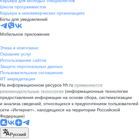
Карьера для молодых специалистов
pr@nsk.hh.ru
Школа программистов
Карьера в некоммерческих организациях
Минск
Боты для уведомлений
пр-т Дзержинского, д. 57,
10 этаж, помещение 45-1
Мобильное приложение
+375 (17)
336-03-02
Этика и комплаенс
pr@rabota.by
Оказание услуг
Использование сайтов
Алматы
Защита персональных данных
Пользовательское соглашение
пр. Абая, д. 151, БЦ Алатау,
ИТ аккредитация
12 этаж, офис 1209
На информационном ресурсе hh.ru
применяются
+7 727 232-13-13
рекомендательные технологии
(информационные технологии
pr@headhunter.com.kz
предоставления информации на основе сбора, систематизации
и анализа сведений, относящихся к предпочтениям пользователей
сети «Интернет», находящихся на территории Российской
Федерации)
Русский