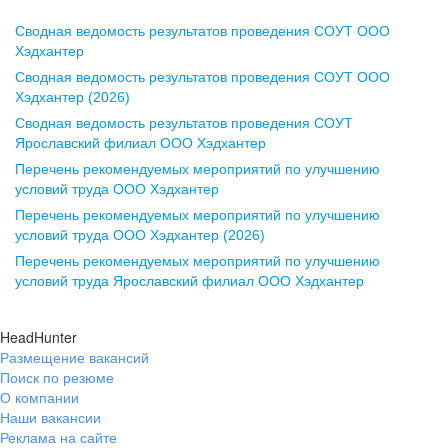
Сводная ведомость результатов проведения СОУТ ООО
Воронеж
Хэдхантер
Сводная ведомость результатов проведения СОУТ ООО
ул. Комиссаржевской, д. 10,
Хэдхантер (2026)
офис 1212
Сводная ведомость результатов проведения СОУТ
+7 473 280-05-05
Ярославский филиал ООО Хэдхантер
pr@vrn.hh.ru
Перечень рекомендуемых мероприятий по улучшению
условий труда ООО Хэдхантер
Казань
Перечень рекомендуемых мероприятий по улучшению
ул. Спартаковская, д. 2А, этаж 3,
условий труда ООО Хэдхантер (2026)
помещение 15
Перечень рекомендуемых мероприятий по улучшению
условий труда Ярославский филиал ООО Хэдхантер
+7 843 212-12-50
pr@kzn.hh.ru
HeadHunter
Размещение вакансий
Екатеринбург
Поиск по резюме
ул. Боевых Дружин, стр. 20,
О компании
5 этаж, офис 505, 521
Наши вакансии
Реклама на сайте
+7 343 226-79-99