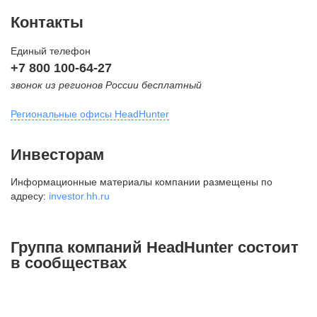
Контакты
Единый телефон
+7 800 100-64-27
звонок из регионов России бесплатный
Региональные офисы HeadHunter
Москва
Инвесторам
внутригородская территория
Информационные материалы компании размещены по
Муниципальный округ Тверской,
адресу:
investor.hh.ru
2-я Брестская ул., д. 48,
помещение 25
+7 495 974-64-27
Группа компаний HeadHunter состоит
+7 495 980-64-27
в сообществах
+7 495 134-92-24
press@hh.ru